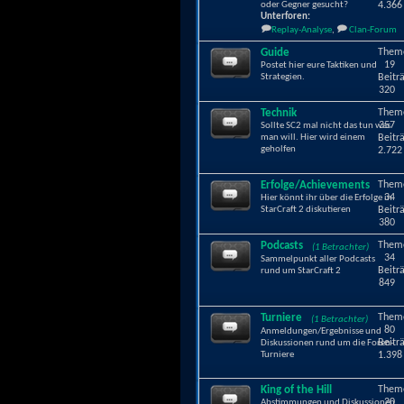
oder Gegner gesucht?
4.366
Unterforen:
Replay-Analyse
,
Clan-Forum
Guide
Them
19
Postet hier eure Taktiken und
Strategien.
Beitr
320
Technik
Them
357
Sollte SC2 mal nicht das tun was
man will. Hier wird einem
Beitr
geholfen
2.722
Erfolge/Achievements
Them
34
Hier könnt ihr über die Erfolge in
StarCraft 2 diskutieren
Beitr
380
Podcasts
Them
(1 Betrachter)
34
Sammelpunkt aller Podcasts
Beitr
rund um StarCraft 2
849
Turniere
Them
(1 Betrachter)
80
Anmeldungen/Ergebnisse und
Beitr
Diskussionen rund um die Foren-
Turniere
1.398
King of the Hill
Them
20
Abstimmungen und Diskussionen