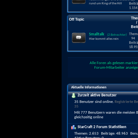
rund um King of the Hill
Beitr
1.154
The
Off Topic
/
Bei
Smalltalk
Them
(2 Betrachter)
94
Hier kommt alles rein
Beitr
18.95
Alle Foren als gelesen markie
Forum-Mitarbeiter anzeig
Aktuelle Informationen
Zurzeit aktive Benutzer
35 Benutzer sind online
.
Registrierte Be
35
Mit 777 Benutzern waren die meisten 
gleichzeitig online
StarCraft 2 Forum Statistiken
Themen
2.653
Beiträge
48.963
Benu