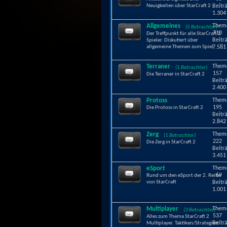
Neuigkeiten über StarCraft 2
Beitr
1.304
Allgemeines
Them
(5 Betrachter)
710
Der Treffpunkt für alle StarCraft 2
Beitr
Spieler. Diskutiert über
allgemeine Themen zum Spiel
7.581
Terraner
Them
(1 Betrachter)
157
Die Terraner in StarCraft 2
Beitr
2.400
Protoss
Them
195
Die Protoss in StarCraft 2
Beitr
2.842
Zerg
Them
(1 Betrachter)
222
Die Zerg in StarCraft 2
Beitr
3.451
eSport
Them
69
Rund um den eSport der 2. Reihe
von StarCraft
Beitr
1.001
Multiplayer
Them
(3 Betrachter)
537
Alles zum Thema StarCraft 2
Beitr
Multiplayer. Taktiken/Strategien