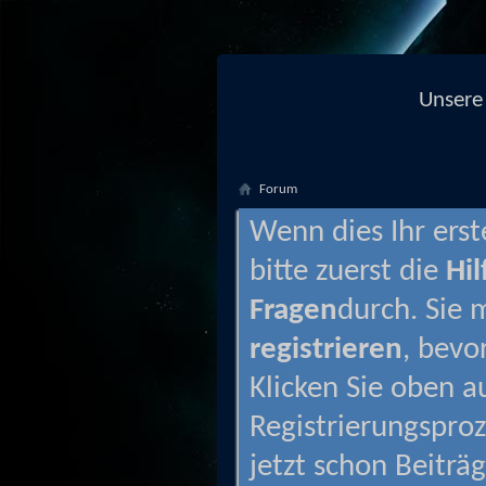
Unsere 
Forum
Wenn dies Ihr erste
bitte zuerst die
Hil
Fragen
durch. Sie 
registrieren
, bevo
Klicken Sie oben a
Registrierungsproz
jetzt schon Beiträg