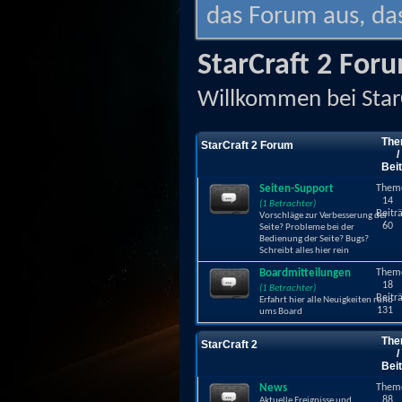
das Forum aus, das
StarCraft 2 For
Willkommen bei Star
The
StarCraft 2 Forum
/
Bei
Seiten-Support
Them
14
(1 Betrachter)
Beitr
Vorschläge zur Verbesserung der
60
Seite? Probleme bei der
Bedienung der Seite? Bugs?
Schreibt alles hier rein
Boardmitteilungen
Them
18
(1 Betrachter)
Beitr
Erfahrt hier alle Neuigkeiten rund
131
ums Board
The
StarCraft 2
/
Bei
News
Them
88
Aktuelle Ereignisse und